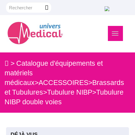
Navigation
bascule
>
Catalogue d'équipements et
matériels
médicaux
>
ACCESSOIRES
>
Brassards
et Tubulures
>
Tubulure NIBP
>
Tubulure
NIBP double voies
DÉJÀ VUS