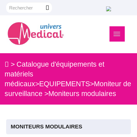
Navigation
bascule
>
Catalogue d'équipements et
matériels
médicaux
>
EQUIPEMENTS
>
Moniteur de
surveillance
>
Moniteurs modulaires
MONITEURS MODULAIRES