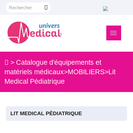
Navigation
bascule
>
Catalogue d'équipements et
matériels médicaux
>
MOBILIERS
>
Lit
Medical Pédiatrique
LIT MEDICAL PÉDIATRIQUE