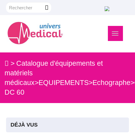
Navigation
bascule
>
Catalogue d'équipements et
matériels
médicaux
>
EQUIPEMENTS
>
Echographe
>
DC 60
DÉJÀ VUS