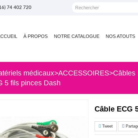
+216) 74 402 720
ACCUEIL
À PROPOS
NOTRE CATALOGUE
NOS ATOUTS
atériels médicaux
>
ACCESSOIRES
>
Câbles
 5 fils pinces Dash
Câble ECG 5
Tweet
Partag