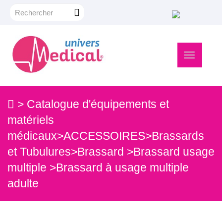
Navigation
bascule
>
Catalogue d'équipements et
matériels
médicaux
>
ACCESSOIRES
>
Brassards
et Tubulures
>
Brassard
>
Brassard usage
multiple
>
Brassard à usage multiple
adulte